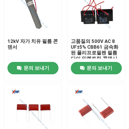
12kV 자가 치유 필름 콘
고품질의 500V AC 8
덴서
UF±5% CBB61 금속화
된 폴리프로필렌 필름
다이 일렉트릭 콘덴시
터
문의 보내기
문의 보내기
집
제품
VR 쇼