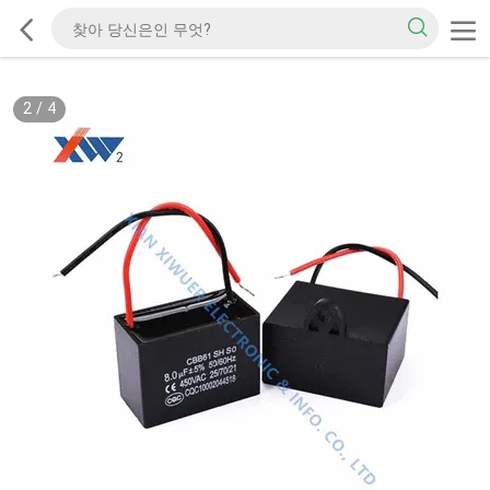
2
/
4