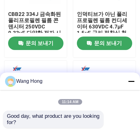
CBB22 334J 금속화된
인덕티브가 아닌 폴리
우리에 대하여
폴리프로필렌 필름 콘
프로필렌 필름 컨디세
덴시터 250VDC
이터 630VDC 4.7μF
0.33μF 다양한 전자 시
1.5μF 구리 접착식 철
공장 여행
스템
강 납
문의 보내기
문의 보내기
품질 관리
연락주세요
Wang Hong
인용문을 요구하세요
11:14 AM
Good day, what product are you looking 
고전압 세라믹 콘덴서
for?
폴리프로필렌 필름 콘
상자형 금속화된 폴리
덴시터 400VDC
프로필렌 필름 콘덴시
0.068μF 10μF 낮은 충
터 450VDC 3μF 안정적
고전압 문고리형 콘덴서