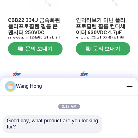
우리에 대하여
CBB22 334J 금속화된
인덕티브가 아닌 폴리
폴리프로필렌 필름 콘
프로필렌 필름 컨디세
덴시터 250VDC
이터 630VDC 4.7μF
공장 여행
0.33μF 다양한 전자 시
1.5μF 구리 접착식 철
스템
강 납
문의 보내기
문의 보내기
품질 관리
연락주세요
Wang Hong
인용문을 요구하세요
3:18 AM
고전압 세라믹 콘덴서
Good day, what product are you looking 
for?
폴리프로필렌 필름 콘
상자형 금속화된 폴리
덴시터 400VDC
프로필렌 필름 콘덴시
고전압 문고리형 콘덴서