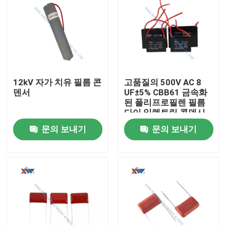
12kV 자가 치유 필름 콘
고품질의 500V AC 8
덴서
UF±5% CBB61 금속화
된 폴리프로필렌 필름
다이 일렉트릭 콘덴시
터
문의 보내기
문의 보내기
집
제품
VR 쇼