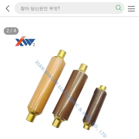
2
/
4