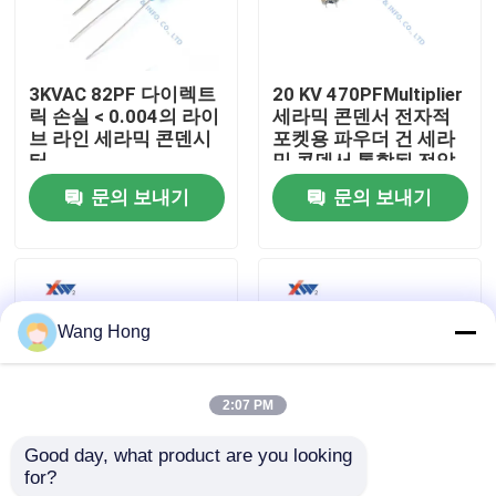
우리에 대하여
3KVAC 82PF 다이렉트
20 KV 470PFMultiplier
릭 손실 < 0.004의 라이
세라믹 콘덴서 전자적
공장 여행
브 라인 세라믹 콘덴시
포켓용 파우더 건 세라
터
믹 콘덴서 통합된 전압
더블러
문의 보내기
문의 보내기
품질 관리
연락주세요
Wang Hong
인용문을 요구하세요
2:07 PM
고전압 세라믹 콘덴서
Good day, what product are you looking 
for?
스위치 기어를 위한 15
양쪽 끝 12KV 125pF 고
고전압 문고리형 콘덴서