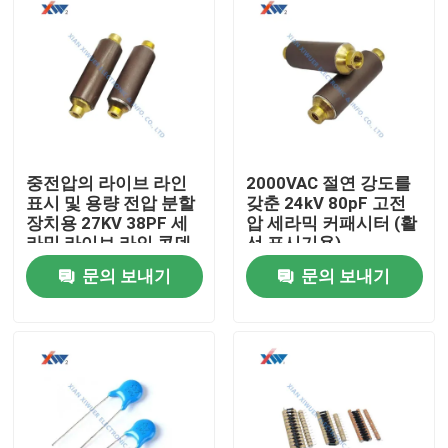
중전압의 라이브 라인
2000VAC 절연 강도를
표시 및 용량 전압 분할
갖춘 24kV 80pF 고전
장치용 27KV 38PF 세
압 세라믹 커패시터 (활
라믹 라이브 라인 콘덴
선 표시기용)
시터
문의 보내기
문의 보내기
집
제품
VR 쇼