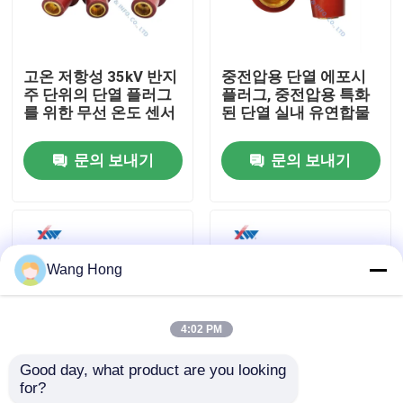
우리에 대하여
고온 저항성 35kV 반지
중전압용 단열 에포시
주 단위의 단열 플러그
플러그, 중전압용 특화
공장 여행
를 위한 무선 온도 센서
된 단열 실내 유연합물
문의 보내기
문의 보내기
품질 관리
연락주세요
Wang Hong
인용문을 요구하세요
4:02 PM
고전압 세라믹 콘덴서
Good day, what product are you looking 
for?
24kV 스위치 장치 단열
플러그 센서 플러그 부
고전압 문고리형 콘덴서