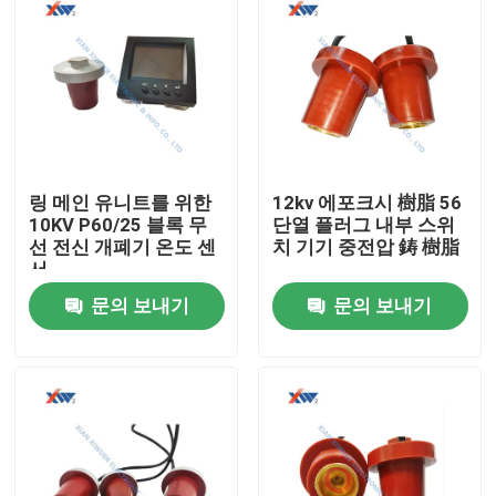
링 메인 유니트를 위한
12kv 에포크시 樹脂 56
10KV P60/25 블록 무
단열 플러그 내부 스위
선 전신 개폐기 온도 센
치 기기 중전압 鋳 樹脂
서
문의 보내기
문의 보내기
집
제품
VR 쇼