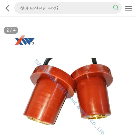
2
/
4